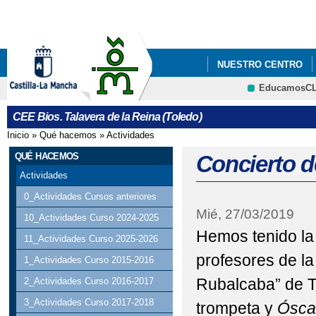
Pa
co
pri
NUESTRO CENTRO
EducamosC
CRFP
CEE Bios. Talavera de la Reina (Toledo)
Inicio
»
Qué hacemos
»
Actividades
Se encuentra usted aquí
QUÉ HACEMOS
Concierto d
Actividades
0_Actividades Cursos anteriores
Mié, 27/03/2019
10_Actividades Curso 2024-2025
Hemos tenido la 
11_Actividades Curso 2025-2026
profesores de l
1_Actividades Curso 2015-2016
Rubalcaba” de T
2_Actividades Curso 2016-2017
3_Actividades Curso 2017-2018
trompeta y
Ósca