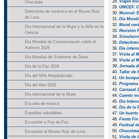
Viajes mu
Chocolate
UNICEF. Ca
Detectives de cerámica en el Museo Ruiz
Musical: E
de Luna
Día Mundi
Mural cer
Día Internacional de la Mujer y la Niña en la
Revisión 
Ciencia
Simulacro
Día Mundial de Concienciación sobre el
Detective
Autismo 2026
Día intern
Visita al
Día Mundial del Síndrome de Down
Visita al 
Jornada d
Día de la Paz 2026
Taller de
Día del Niño Hospitalizado
Un bosqu
Programa d
Día del libro 2026
Carnaval 
Día internacional de la Mujer
Cuento mot
Día Intern
Escuela de música
Día de la 
Espaldas saludables
Un huerto
Fiesta Fi
Excursión a Puy du Fou
Festival d
Chocolata
Excursión al Museo Ruiz de Luna
Visita de 