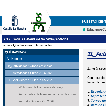
NUESTRO CEN
EducamosC
CEE Bios. Talavera de la Reina (Toledo)
Inicio
»
Qué hacemos
»
Actividades
Se encuentra usted aquí
11_Act
QUÉ HACEMOS
Actividades
0_Actividades Cursos anteriores
En esta secc
10_Actividades Curso 2024-2025
Como puedes o
11_Actividades Curso 2025-2026
hacer clic en
9º Torneo de Primavera de Ringo
Escuela 
Actividades de bienvenida inicio de curso
Represent
Torneo de 
Acto de Graduación 2026
Acto de G