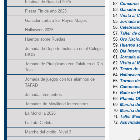
Festival de Navidad 2025
Concurso 
Ganador c
Fiesta Fin de año 2025
Visita al
Ganador carta a los Reyes Magos
Jornada d
Celebraci
Halloween 2025
Taller de
Oro Nacio
Huertos sobre Ruedas
Huertos s
Jornada de Deporte Inclusivo en el Colegio
Día intern
BIOS
Jornada d
Visita al 
Jornada de Piragüismo con Talak en el Río
Teatro de 
Tajo
Halloween
Jornada de juegos con los alumnos de
Torneo de 
TAFAD
Campeonat
Baile de 
Jornada intercentros
Planeta O
Jornadas de Movilidad Intercentros
Marcha del
Marcha de
La Mondilla 2026
Taller Me
Actividade
La Tata Carlota
Marcha del otoño. Nivel 3