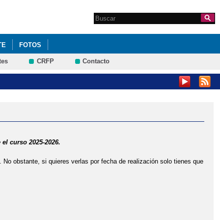
Search this site
Formulario de
búsqueda
TE
FOTOS
tes
CRFP
Contacto
 el curso 2025-2026.
o obstante, si quieres verlas por fecha de realización solo tienes que