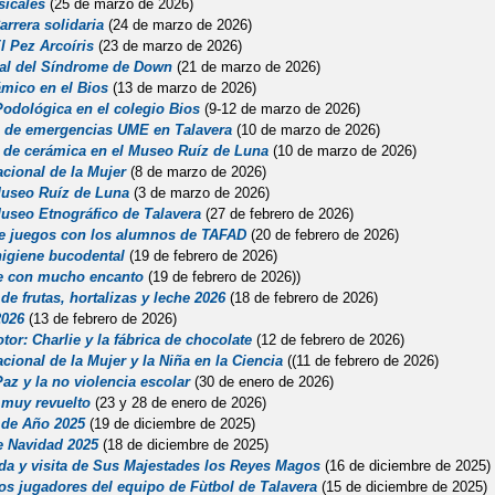
sicales
(25 de marzo de 2026)
rrera solidaria
(24 de marzo de 2026)
l Pez Arcoíris
(23 de marzo de 2026)
al del Síndrome de Down
(21 de marzo de 2026)
ámico en el Bios
(13 de marzo de 2026)
Podológica en el colegio Bios
(9-12 de marzo de 2026)
 de emergencias UME en Talavera
(10 de marzo de 2026)
s de cerámica en el Museo Ruíz de Luna
(10 de marzo de 2026)
acional de la Mujer
(8 de marzo de 2026)
 Museo Ruíz de Luna
(3 de marzo de 2026)
Museo Etnográfico de Talavera
(27 de febrero de 2026)
e juegos con los alumnos de TAFAD
(20 de febrero de 2026)
 higiene bucodental
(19 de febrero de 2026)
e con mucho encanto
(19 de febrero de 2026))
e frutas, hortalizas y leche 2026
(18 de febrero de 2026)
2026
(13 de febrero de 2026)
or: Charlie y la fábrica de chocolate
(12 de febrero de 2026)
acional de la Mujer y la Niña en la Ciencia
((11 de febrero de 2026)
Paz y la no violencia escolar
(30 de enero de 2026)
 muy revuelto
(23 y 28 de enero de 2026)
n de Año 2025
(19 de diciembre de 2025)
e Navidad 2025
(18 de diciembre de 2025)
da y visita de Sus Majestades los Reyes Magos
(16 de diciembre de 2025)
los jugadores del equipo de Fùtbol de Talavera
(15 de diciembre de 2025)