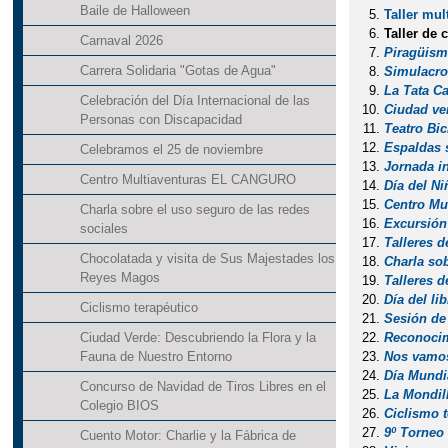
Baile de Halloween
Taller mul
Taller de 
Carnaval 2026
Piragüis
Carrera Solidaria "Gotas de Agua"
Simulacro
La Tata Ca
Celebración del Día Internacional de las
Ciudad ver
Personas con Discapacidad
Teatro Bi
Espaldas 
Celebramos el 25 de noviembre
Jornada i
Centro Multiaventuras EL CANGURO
Día del Ni
Centro Mu
Charla sobre el uso seguro de las redes
Excursión
sociales
Talleres d
Chocolatada y visita de Sus Majestades los
Charla so
Reyes Magos
Talleres 
Día del li
Ciclismo terapéutico
Sesión de
Reconocim
Ciudad Verde: Descubriendo la Flora y la
Nos vamos
Fauna de Nuestro Entorno
Día Mundi
Concurso de Navidad de Tiros Libres en el
La Mondil
Colegio BIOS
Ciclismo 
9º Torneo
Cuento Motor: Charlie y la Fábrica de