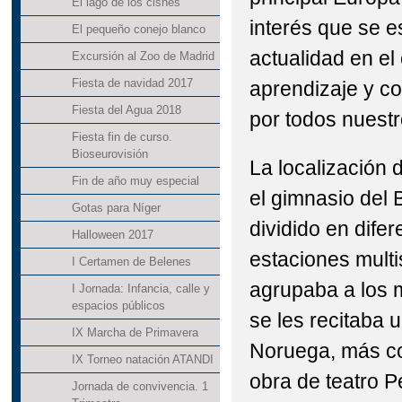
El lago de los cisnes
interés que se e
El pequeño conejo blanco
actualidad en el 
Excursión al Zoo de Madrid
Fiesta de navidad 2017
aprendizaje y c
Fiesta del Agua 2018
por todos nuest
Fiesta fin de curso.
Bioseurovisión
La localización 
Fin de año muy especial
el gimnasio del 
Gotas para Níger
dividido en dife
Halloween 2017
estaciones multis
I Certamen de Belenes
agrupaba a los 
I Jornada: Infancia, calle y
espacios públicos
se les recitaba u
IX Marcha de Primavera
Noruega, más co
IX Torneo natación ATANDI
obra de teatro P
Jornada de convivencia. 1