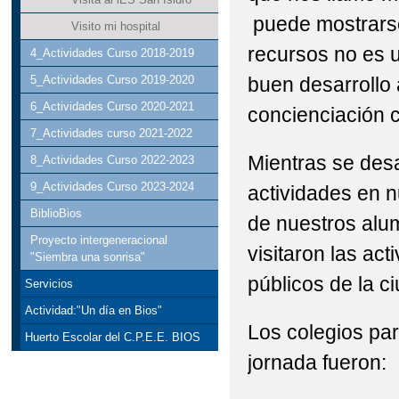
puede mostrarse
Visito mi hospital
recursos no es 
4_Actividades Curso 2018-2019
buen desarrollo
5_Actividades Curso 2019-2020
6_Actividades Curso 2020-2021
concienciación 
7_Actividades curso 2021-2022
Mientras se desa
8_Actividades Curso 2022-2023
9_Actividades Curso 2023-2024
actividades en n
BiblioBios
de nuestros alu
Proyecto intergeneracional
visitaron las act
"Siembra una sonrisa"
públicos de la c
Servicios
Actividad:"Un día en Bios"
Los colegios par
Huerto Escolar del C.P.E.E. BIOS
jornada fueron: