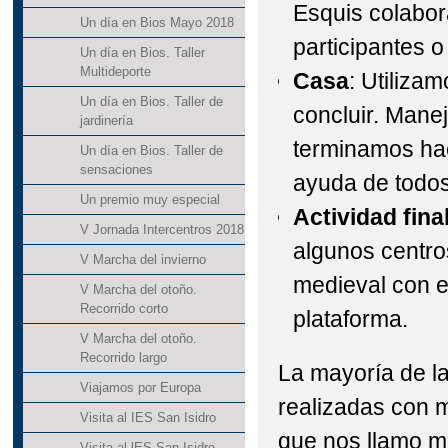
Esquis colabora
Un día en Bios Mayo 2018
participantes 
Un día en Bios. Taller
Multideporte
Casa
: Utiliza
Un día en Bios. Taller de
concluir. Mane
jardinería
terminamos ha
Un día en Bios. Taller de
sensaciones
ayuda de todos
Un premio muy especial
Actividad
fina
V Jornada Intercentros 2018
algunos centros
V Marcha del invierno
medieval con e
V Marcha del otoño.
Recorrido corto
plataforma.
V Marcha del otoño.
Recorrido largo
La mayoría de la
Viajamos por Europa
realizadas con m
Visita al IES San Isidro
que nos llamo m
Visita al lES San Isidro