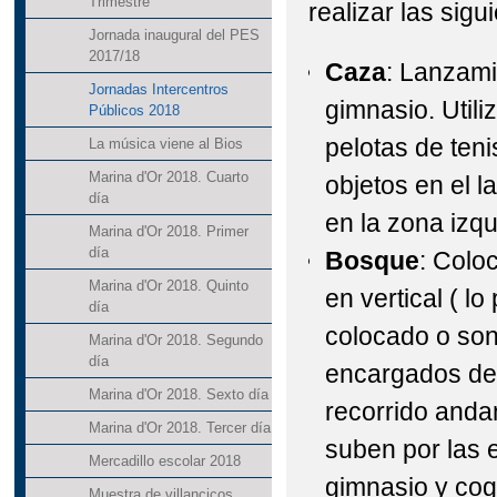
Trimestre
realizar las sig
Jornada inaugural del PES
2017/18
Caza
: Lanzami
Jornadas Intercentros
gimnasio. Utili
Públicos 2018
pelotas de ten
La música viene al Bios
Marina d'Or 2018. Cuarto
objetos en el l
día
en la zona izqu
Marina d'Or 2018. Primer
día
Bosque
: Colo
Marina d'Or 2018. Quinto
en vertical ( l
día
colocado o son
Marina d'Or 2018. Segundo
día
encargados de 
Marina d'Or 2018. Sexto día
recorrido and
Marina d'Or 2018. Tercer día
suben por las 
Mercadillo escolar 2018
gimnasio y co
Muestra de villancicos