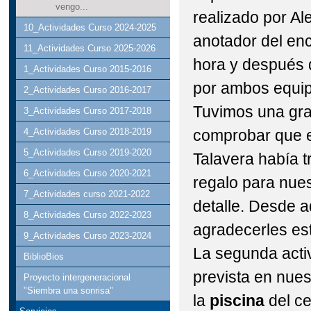
vengo...
realizado por Al
10_Actividades Curso 2024-2025
anotador del enc
11_Actividades Curso 2025-2026
hora y después d
1_Actividades Curso 2015-2016
por ambos equipo
2_Actividades Curso 2016-2017
Tuvimos una gra
3_Actividades Curso 2017-2018
comprobar que e
4_Actividades Curso 2018-2019
5_Actividades Curso 2019-2020
Talavera había 
6_Actividades Curso 2020-2021
regalo para nue
7_Actividades curso 2021-2022
detalle. Desde 
8_Actividades Curso 2022-2023
agradecerles es
9_Actividades Curso 2023-2024
La segunda acti
BiblioBios
prevista en nues
Proyecto intergeneracional
"Siembra una sonrisa"
la
piscina
del ce