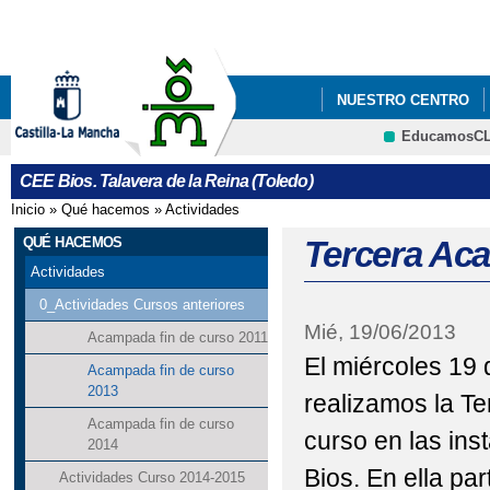
Pa
co
pri
NUESTRO CENTRO
EducamosC
CRFP
CEE Bios. Talavera de la Reina (Toledo)
Inicio
»
Qué hacemos
»
Actividades
Se encuentra usted aquí
QUÉ HACEMOS
Tercera Aca
Actividades
0_Actividades Cursos anteriores
Mié, 19/06/2013
Acampada fin de curso 2011
El miércoles 19 
Acampada fin de curso
2013
realizamos la T
Acampada fin de curso
curso en las ins
2014
Bios. En ella pa
Actividades Curso 2014-2015