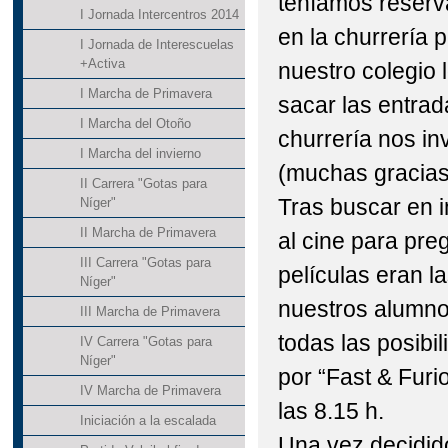
teníamos reserv
I Jornada Intercentros 2014
en la churrería 
I Jornada de Interescuelas
+Activa
nuestro colegio
I Marcha de Primavera
sacar las entrad
I Marcha del Otoño
churrería nos inv
I Marcha del invierno
(muchas gracias
II Carrera "Gotas para
Tras buscar en 
Níger"
II Marcha de Primavera
al cine para pre
III Carrera "Gotas para
películas eran 
Níger"
nuestros alumno
III Marcha de Primavera
todas las posibi
IV Carrera "Gotas para
Níger"
por “Fast & Furi
IV Marcha de Primavera
las 8.15 h.
Iniciación a la escalada
Una vez decidido