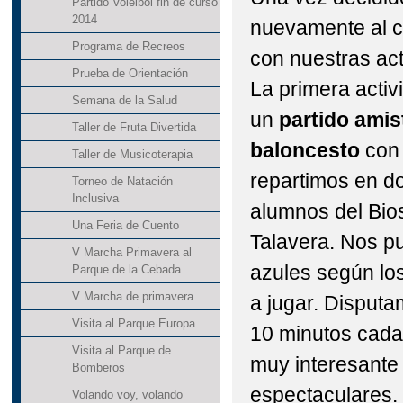
Partido Voleibol fin de curso
2014
nuevamente al c
Programa de Recreos
con nuestras act
Prueba de Orientación
La primera activ
Semana de la Salud
un
partido amis
Taller de Fruta Divertida
baloncesto
con 
Taller de Musicoterapia
repartimos en d
Torneo de Natación
Inclusiva
alumnos del Bios
Una Feria de Cuento
Talavera. Nos pu
V Marcha Primavera al
azules según l
Parque de la Cebada
V Marcha de primavera
a jugar. Disputa
Visita al Parque Europa
10 minutos cada 
Visita al Parque de
muy interesante
Bomberos
espectaculares. 
Volando voy, volando