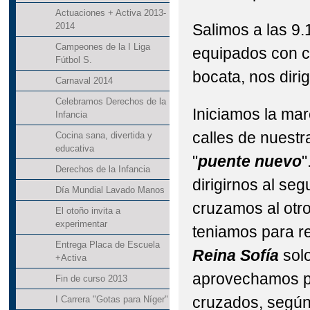
Actuaciones + Activa 2013-
Salimos a las 9.
2014
Campeones de la I Liga
equipados con c
Fútbol S.
bocata, nos diri
Carnaval 2014
Celebramos Derechos de la
Iniciamos la mar
Infancia
calles de nuestr
Cocina sana, divertida y
educativa
"
puente nuevo
"
Derechos de la Infancia
dirigirnos al se
Día Mundial Lavado Manos
cruzamos al otro
El otoño invita a
experimentar
teniamos para rea
Entrega Placa de Escuela
Reina Sofía
solo
+Activa
aprovechamos pa
Fin de curso 2013
cruzados, según 
I Carrera "Gotas para Níger"