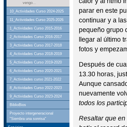
calor y al ritmo
vengo...
parar en este pu
10_Actividades Curso 2024-2025
continuar y a la
11_Actividades Curso 2025-2026
pequeño grupo d
1_Actividades Curso 2015-2016
2_Actividades Curso 2016-2017
llegar al últim
3_Actividades Curso 2017-2018
fotos y empezam
4_Actividades Curso 2018-2019
5_Actividades Curso 2019-2020
Después de cuatr
6_Actividades Curso 2020-2021
13.30 horas, jus
7_Actividades curso 2021-2022
Aunque cansados 
8_Actividades Curso 2022-2023
nuevamente volv
9_Actividades Curso 2023-2024
todos los partici
BiblioBios
Proyecto intergeneracional
Resaltar que en
"Siembra una sonrisa"