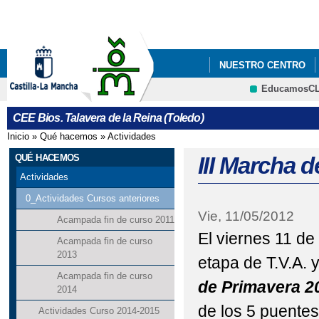
Pa
co
pri
NUESTRO CENTRO
EducamosC
CRFP
CEE Bios. Talavera de la Reina (Toledo)
Inicio
»
Qué hacemos
»
Actividades
Se encuentra usted aquí
QUÉ HACEMOS
III Marcha 
Actividades
0_Actividades Cursos anteriores
Vie, 11/05/2012
Acampada fin de curso 2011
El viernes 11 d
Acampada fin de curso
2013
etapa de T.V.A. 
Acampada fin de curso
de Primavera 2
2014
de los 5 puentes
Actividades Curso 2014-2015