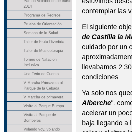
estuvimos desca
Partido Voleibol fin de curso
2014
contemplar las 
Programa de Recreos
Prueba de Orientación
El siguiente obje
Semana de la Salud
de Castilla la 
Taller de Fruta Divertida
cuidado por un c
Taller de Musicoterapia
aproximadamente
Torneo de Natación
Inclusiva
llevabamos 2.30
Una Feria de Cuento
condiciones.
V Marcha Primavera al
Parque de la Cebada
Ya solo nos qued
V Marcha de primavera
Alberche
". com
Visita al Parque Europa
acelerar un poco
Visita al Parque de
Bomberos
baja llegando a 
Volando voy, volando