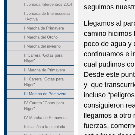
I Jornada Intercentros 2014
seguimos nuestr
I Jornada de Interescuelas
+Activa
Llegamos al parq
I Marcha de Primavera
camino hicimos 
I Marcha del Otoño
poco de agua y 
I Marcha del invierno
continuamos e i
II Carrera "Gotas para
Níger"
cual pudimos con
II Marcha de Primavera
Desde este punto
III Carrera "Gotas para
y que transcurr
Níger"
incluso "peligro
III Marcha de Primavera
IV Carrera "Gotas para
consiguieron rea
Níger"
llegamos a otro
IV Marcha de Primavera
fuerzas, comern
Iniciación a la escalada