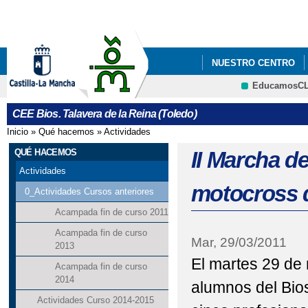
Pa
co
pri
NUESTRO CENTRO
EducamosC
CRFP
CEE Bios. Talavera de la Reina (Toledo)
Inicio
»
Qué hacemos
»
Actividades
Se encuentra usted aquí
QUÉ HACEMOS
II Marcha de
Actividades
motocross 
0_Actividades Cursos anteriores
Acampada fin de curso 2011
Acampada fin de curso
Mar, 29/03/2011
2013
El martes 29 de
Acampada fin de curso
2014
alumnos del Bios
Actividades Curso 2014-2015