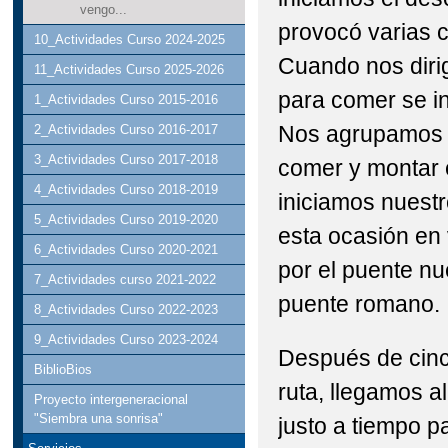
vengo...
provocó varias c
10_Actividades Curso 2024-2025
Cuando nos diri
11_Actividades Curso 2025-2026
para comer se in
1_Actividades Curso 2015-2016
Nos agrupamos 
2_Actividades Curso 2016-2017
3_Actividades Curso 2017-2018
comer y montar 
4_Actividades Curso 2018-2019
iniciamos nuestr
5_Actividades Curso 2019-2020
esta ocasión en 
6_Actividades Curso 2020-2021
por el puente nu
7_Actividades curso 2021-2022
puente romano.
8_Actividades Curso 2022-2023
9_Actividades Curso 2023-2024
Después de cin
BiblioBios
ruta, llegamos al
Proyecto intergeneracional
"Siembra una sonrisa"
justo a tiempo p