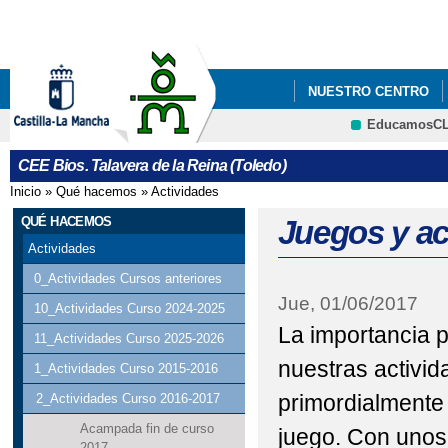
Pa
co
pri
NUESTRO CENTRO
EducamosC
CRFP
CEE Bios. Talavera de la Reina (Toledo)
Inicio
»
Qué hacemos
»
Actividades
Se encuentra usted aquí
QUÉ HACEMOS
Juegos y ac
Actividades
0_Actividades Cursos anteriores
Jue, 01/06/2017
10_Actividades Curso 2024-2025
La importancia p
11_Actividades Curso 2025-2026
nuestras activida
1_Actividades Curso 2015-2016
primordialmente
2_Actividades Curso 2016-2017
Acampada fin de curso
juego. Con unos 
2017