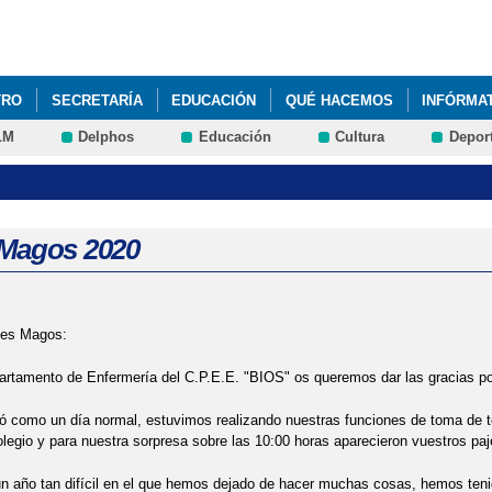
Pasar al
contenido
principal
TRO
SECRETARÍA
EDUCACIÓN
QUÉ HACEMOS
INFÓRMA
LM
Delphos
Educación
Cultura
Depor
Magos 2020
yes Magos:
rtamento de Enfermería del C.P.E.E. "BIOS" os queremos dar las gracias por 
 como un día normal, estuvimos realizando nuestras funciones de toma de t
olegio y para nuestra sorpresa sobre las 10:00 horas aparecieron vuestros paj
 año tan difícil en el que hemos dejado de hacer muchas cosas, hemos teni