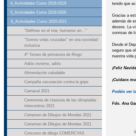
4_Actividades Curso 2018-2019
tenido que ac
5_Actividades Curso 2019-2020
Gracias a est
además de est
6_Actividades Curso 2020-2021
deseos. La vi
"Delfines en el mar, humanos en…"
sonrisas de l
"Somos vidas cruzadas" en una sociedad
Desde el Depa
inclusiva
seguro que o
4º Torneo de primavera de Ringo
nuestra vida 
Adiós invierno, adiós
¡Feliz Navid
Alimentación saludable
¡Cuidaos mu
Campaña vacunación contra la gripe
Carnaval 2021
Podéis ver la
Ceremonia de clausura de las olimpiadas
Fdo. Ana Ga
intercentros 2021
Certamen de Dibujos de Mondas 2021
Certamen de Dibujos de Mondas 2021
Concurso de dibujo COMERCYAS