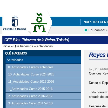
NUESTRO CEN
EducamosC
CEE Bios. Talavera de la Reina (Toledo)
Inicio
»
Qué hacemos
»
Actividades
Se encuentra usted aquí
Reyes 
QUÉ HACEMOS
Actividades
0_Actividades Cursos anteriores
Lun, 21/12/2020
Queridos Re
10_Actividades Curso 2024-2025
11_Actividades Curso 2025-2026
Desde el Depa
1_Actividades Curso 2015-2016
Todo comenzó
2_Actividades Curso 2016-2017
entrada del c
3_Actividades Curso 2017-2018
Después de un