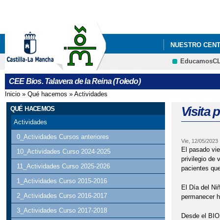
NUESTRO CEN
EducamosC
CEE Bios. Talavera de la Reina (Toledo)
Inicio
»
Qué hacemos
»
Actividades
Se encuentra usted aquí
Visita 
QUÉ HACEMOS
Actividades
0_Actividades Cursos anteriores
Vie, 12/05/2023
El pasado vie
10_Actividades Curso 2024-2025
privilegio de 
11_Actividades Curso 2025-2026
pacientes que
1_Actividades Curso 2015-2016
El Día del Ni
2_Actividades Curso 2016-2017
permanecer ho
3_Actividades Curso 2017-2018
Desde el BIOS