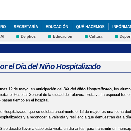
Pasar al
contenido
principal
TRO
SECRETARÍA
EDUCACIÓN
QUÉ HACEMOS
INFÓRMA
LM
Delphos
Educación
Cultura
Depor
por el Día del Niño Hospitalizado
rnes 12 de mayo, en anticipación del
Día del Niño Hospitalizado
, los alumn
visitar el Hospital General de la ciudad de Talavera. Esta visita especial fue 
 pasan tiempo en el hospital.
ño Hospitalizado, que se celebra anualmente el 13 de mayo, es una fecha dedi
spitalizados y a reconocer la valentía y resiliencia que demuestran día a dí
 se decidió llevar a cabo esta visita un día antes, para transmitir un mensa