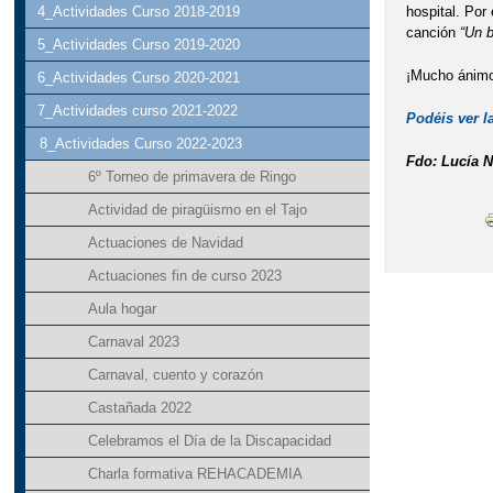
hospital. Por
4_Actividades Curso 2018-2019
canción
“Un 
5_Actividades Curso 2019-2020
¡Mucho ánimo 
6_Actividades Curso 2020-2021
7_Actividades curso 2021-2022
Podéis ver l
8_Actividades Curso 2022-2023
Fdo: Lucía N
6º Torneo de primavera de Ringo
Actividad de piragüismo en el Tajo
Actuaciones de Navidad
Actuaciones fin de curso 2023
Aula hogar
Carnaval 2023
Carnaval, cuento y corazón
Castañada 2022
Celebramos el Día de la Discapacidad
Charla formativa REHACADEMIA