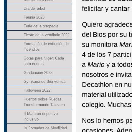
felicitar y canta
Día del árbol
Faunia 2023
Quiero agradecer
Feria de la ortopedia
del Bios por su t
Fiesta de la vendimia 2022
su monitora
Mar
Formación de extinción de
incendios
4 de los 7 parti
Gotas para Níger: Cada
a
Mario
y a todo
gota cuenta
Graduación 2023
nosotros e invit
Gymkana de Bienvenida
Decathlon en nu
Halloween 2022
material utiliza
Huertos sobre Ruedas.
colegio. Muchas
Transformando Talavera
II Maratón deportivo
Nos lo hemos pa
inclusivo
IV Jornadas de Movilidad
ocasiones. Adem