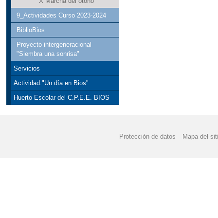
X Marcha del otoño
9_Actividades Curso 2023-2024
BiblioBios
Proyecto intergeneracional
"Siembra una sonrisa"
Servicios
Actividad:"Un día en Bios"
Huerto Escolar del C.P.E.E. BIOS
Protección de datos
Mapa del sit