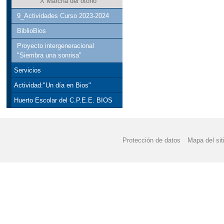
X Marcha del otoño
9_Actividades Curso 2023-2024
BiblioBios
Proyecto intergeneracional
"Siembra una sonrisa"
Servicios
Actividad:"Un día en Bios"
Huerto Escolar del C.P.E.E. BIOS
Protección de datos
Mapa del sit