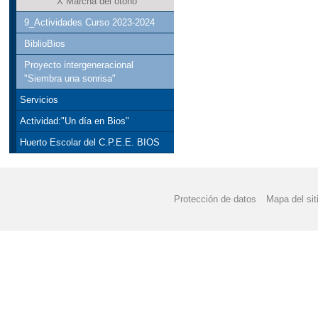
X Marcha del otoño
9_Actividades Curso 2023-2024
BiblioBios
Proyecto intergeneracional
"Siembra una sonrisa"
Servicios
Actividad:"Un día en Bios"
Huerto Escolar del C.P.E.E. BIOS
Protección de datos
Mapa del sit