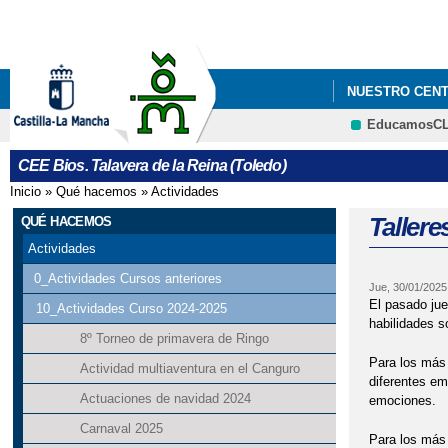
NUESTRO CEN
EducamosC
CEE Bios. Talavera de la Reina (Toledo)
Inicio
»
Qué hacemos
»
Actividades
Se encuentra usted aquí
Talle
QUÉ HACEMOS
Actividades
0_Actividades Cursos anteriores
Jue, 30/01/2025
El pasado ju
10_Actividades Curso 2024-2025
habilidades s
8º Torneo de primavera de Ringo
Para los más 
Actividad multiaventura en el Canguro
diferentes em
Actuaciones de navidad 2024
emociones.
Carnaval 2025
Para los más 