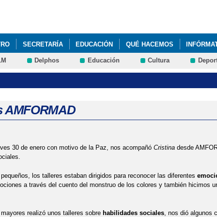
Pasar al
contenido
principal
TRO
SECRETARÍA
EDUCACIÓN
QUÉ HACEMOS
INFÓRMA
LM
Delphos
Educación
Cultura
Depor
res AMFORMAD
eves 30 de enero con motivo de la Paz, nos acompañó
Cristina
desde AMFORMA
ociales.
pequeños, los talleres estaban dirigidos para reconocer las diferentes
emoci
ociones a través del cuento del monstruo de los colores y también hicimos u
mayores realizó unos talleres sobre
habilidades sociales
, nos dió algunos 