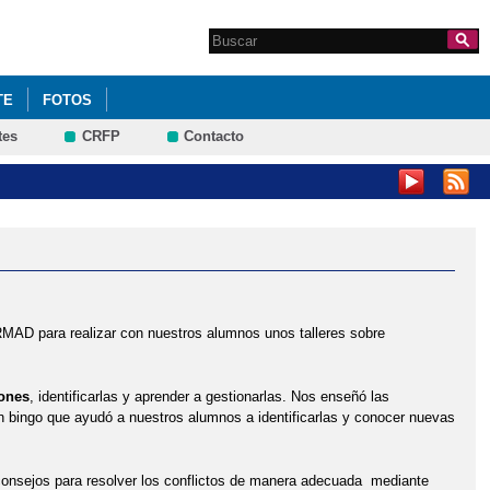
Search this site
Formulario de
búsqueda
TE
FOTOS
tes
CRFP
Contacto
D para realizar con nuestros alumnos unos talleres sobre
ones
, identificarlas y aprender a gestionarlas. Nos enseñó las
n bingo que ayudó a nuestros alumnos a identificarlas y conocer nuevas
consejos para resolver los conflictos de manera adecuada mediante