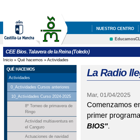
Pa
co
pri
NUESTRO CENTRO
EducamosC
CRFP
CEE Bios. Talavera de la Reina (Toledo)
Inicio
»
Qué hacemos
»
Actividades
Se encuentra usted aquí
QUÉ HACEMOS
La Radio ll
Actividades
0_Actividades Cursos anteriores
Mar, 01/04/2025
10_Actividades Curso 2024-2025
Comenzamos en n
8º Torneo de primavera de
Ringo
primer programa 
Actividad multiaventura en
BIOS"
.
el Canguro
Actuaciones de navidad