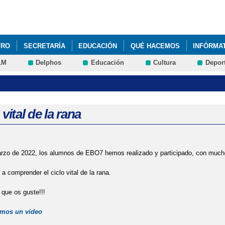
Pasar al
contenido
principal
TRO
SECRETARÍA
EDUCACIÓN
QUÉ HACEMOS
INFÓRMA
LM
Delphos
Educación
Cultura
Depor
 vital de la rana
zo de 2022, los alumnos de EBO7 hemos realizado y participado, con mucho i
 comprender el ciclo vital de la rana.
que os guste!!!
amos un vídeo