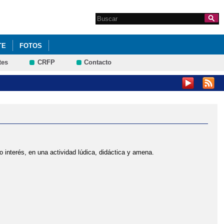
Search this site
Formulario de
búsqueda
TE
FOTOS
tes
CRFP
Contacto
nterés, en una actividad lúdica, didáctica y amena.