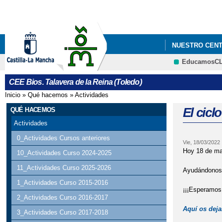
NUESTRO CEN
EducamosC
CEE Bios. Talavera de la Reina (Toledo)
Inicio
»
Qué hacemos
»
Actividades
Se encuentra usted aquí
El ciclo
QUÉ HACEMOS
Actividades
0_Actividades Cursos anteriores
Vie, 18/03/2022
Hoy 18 de mar
10_Actividades Curso 2024-2025
11_Actividades Curso 2025-2026
Ayudándonos a
1_Actividades Curso 2015-2016
¡¡¡Esperamos 
2_Actividades Curso 2016-2017
Aquí os dej
3_Actividades Curso 2017-2018