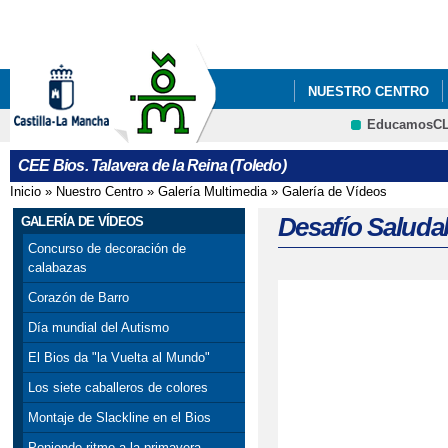
Pa
co
pri
NUESTRO CENTRO
EducamosC
CRFP
CEE Bios. Talavera de la Reina (Toledo)
Inicio
»
Nuestro Centro
»
Galería Multimedia
»
Galería de Vídeos
Se encuentra usted aquí
Desafío Saludab
GALERÍA DE VÍDEOS
Concurso de decoración de
calabazas
Corazón de Barro
Día mundial del Autismo
El Bios da "la Vuelta al Mundo"
Los siete caballeros de colores
Montaje de Slackline en el Bios
Poniendo ritmo a la primavera