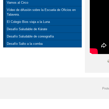
Vamos al Circo
Vídeo de difusión sobre la Escuela de Oficios en
Talavera.
El Colegio Bios viaja a la Luna
Desafío Saludable de Kárate
Desafío Saludable de coreografía
Desafío Salto a la comba
Prot