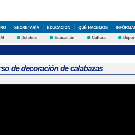
Pasar al
contenido
principal
TRO
SECRETARÍA
EDUCACIÓN
QUÉ HACEMOS
INFÓRMA
LM
Delphos
Educación
Cultura
Depor
so de decoración de calabazas