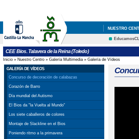
NUESTRO CEN
EducamosC
CEE Bios. Talavera de la Reina (Toledo)
Inicio
»
Nuestro Centro
»
Galería Multimedia
»
Galería de Vídeos
Se encuentra usted aquí
Concur
GALERÍA DE VÍDEOS
Concurso de decoración de calabazas
Corazón de Barro
Día mundial del Autismo
El Bios da "la Vuelta al Mundo"
Los siete caballeros de colores
Montaje de Slackline en el Bios
Poniendo ritmo a la primavera