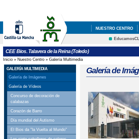
Pa
co
pri
NUESTRO CENTRO
EducamosC
CRFP
CEE Bios. Talavera de la Reina (Toledo)
Inicio
»
Nuestro Centro
»
Galería Multimedia
Se encuentra usted aquí
Galería de Imá
GALERÍA MULTIMEDIA
Galería de Imágenes
Galería de Vídeos
Concurso de decoración de
calabazas
Corazón de Barro
Día mundial del Autismo
El Bios da "la Vuelta al Mundo"
Los siete caballeros de colores