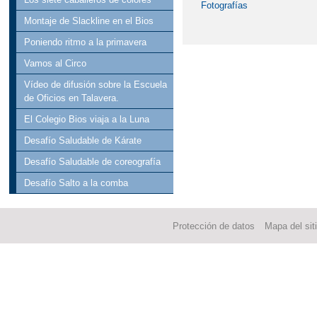
Fotografías
Montaje de Slackline en el Bios
Poniendo ritmo a la primavera
Vamos al Circo
Vídeo de difusión sobre la Escuela
de Oficios en Talavera.
El Colegio Bios viaja a la Luna
Desafío Saludable de Kárate
Desafío Saludable de coreografía
Desafío Salto a la comba
Protección de datos
Mapa del sit