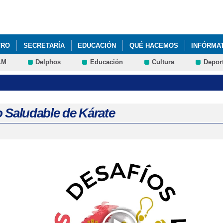
Pasar al
contenido
principal
TRO
SECRETARÍA
EDUCACIÓN
QUÉ HACEMOS
INFÓRMA
LM
Delphos
Educación
Cultura
Depor
o Saludable de Kárate