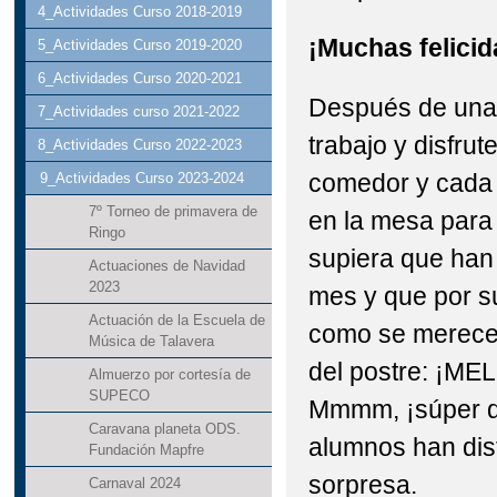
4_Actividades Curso 2018-2019
¡Muchas felicid
5_Actividades Curso 2019-2020
6_Actividades Curso 2020-2021
Después de una 
7_Actividades curso 2021-2022
trabajo y disfrut
8_Actividades Curso 2022-2023
comedor y cada 
9_Actividades Curso 2023-2024
7º Torneo de primavera de
en la mesa para
Ringo
supiera que han
Actuaciones de Navidad
2023
mes y que por s
Actuación de la Escuela de
como se merece.
Música de Talavera
del postre: ¡
Almuerzo por cortesía de
SUPECO
Mmmm, ¡súper du
Caravana planeta ODS.
alumnos han dis
Fundación Mapfre
sorpresa.
Carnaval 2024