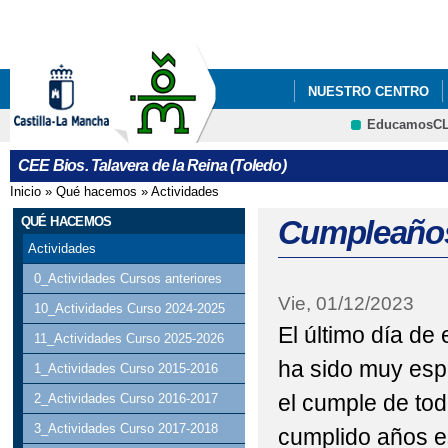
Pa
co
pri
NUESTRO CENTRO
EducamosC
CRFP
CEE Bios. Talavera de la Reina (Toledo)
Inicio
»
Qué hacemos
»
Actividades
Se encuentra usted aquí
QUÉ HACEMOS
Cumpleaños
Actividades
0_Actividades Cursos anteriores
Vie, 01/12/2023
10_Actividades Curso 2024-2025
El último día d
11_Actividades Curso 2025-2026
ha sido muy esp
1_Actividades Curso 2015-2016
el cumple de to
2_Actividades Curso 2016-2017
3_Actividades Curso 2017-2018
cumplido años e