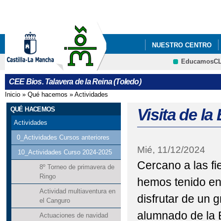
Pa
co
pri
NUESTRO CENTRO
EducamosC
CRFP
CEE Bios. Talavera de la Reina (Toledo)
Inicio
»
Qué hacemos
»
Actividades
Se encuentra usted aquí
QUÉ HACEMOS
Visita de la
Actividades
0_Actividades Cursos anteriores
Mié, 11/12/2024
10_Actividades Curso 2024-2025
Cercano a las fi
8º Torneo de primavera de
Ringo
hemos tenido en 
Actividad multiaventura en
disfrutar de un 
el Canguro
alumnado de la 
Actuaciones de navidad