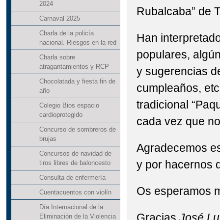
2024
Rubalcaba” de T
Carnaval 2025
Charla de la policía
Han interpretado
nacional. Riesgos en la red
populares, algún
Charla sobre
atragantamientos y RCP
y sugerencias de
Chocolatada y fiesta fin de
cumpleaños, etc
año
tradicional “Paq
Colegio Bios espacio
cardioprotegido
cada vez que nos
Concurso de sombreros de
brujas
Agradecemos esta
Concursos de navidad de
y por hacernos di
tiros libres de baloncesto
Consulta de enfermería
Os esperamos m
Cuentacuentos con violín
Día Internacional de la
Gracias
José Lui
Eliminación de la Violencia