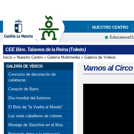
Pa
co
pri
NUESTRO CENTRO
EducamosC
CRFP
CEE Bios. Talavera de la Reina (Toledo)
Inicio
»
Nuestro Centro
»
Galería Multimedia
»
Galería de Vídeos
Se encuentra usted aquí
Vamos al Circo
GALERÍA DE VÍDEOS
Concurso de decoración de
calabazas
Corazón de Barro
Día mundial del Autismo
El Bios da "la Vuelta al Mundo"
Los siete caballeros de colores
Montaje de Slackline en el Bios
Poniendo ritmo a la primavera